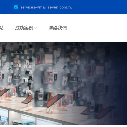
services@mail.seven.com.tw
站
成功案例
聯絡我們