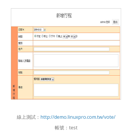
線上測試：
http://demo.linuxpro.com.tw/vote/
帳號：test